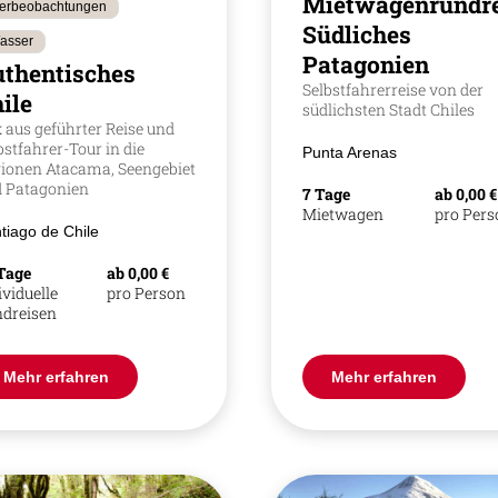
Mietwagenrundre
ierbeobachtungen
Südliches
asser
Patagonien
thentisches
Selbstfahrerreise von der
ile
südlichsten Stadt Chiles
 aus geführter Reise und
bstfahrer-Tour in die
Punta Arenas
ionen Atacama, Seengebiet
 Patagonien
7 Tage
ab 0,00 €
Mietwagen
pro Per
tiago de Chile
Tage
ab 0,00 €
ividuelle
pro Person
dreisen
Mehr erfahren
Mehr erfahren