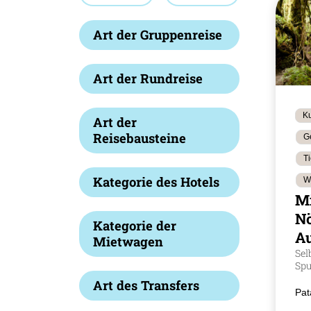
Art der Gruppenreise
Art der Rundreise
Ku
Art der
Reisebausteine
G
T
Kategorie des Hotels
W
M
Nö
Kategorie der
Au
Mietwagen
Sel
Spu
Art des Transfers
Pat