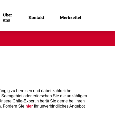
nen Gruppe
Über
Kontakt
Merkzettel
uns
ängig zu bereisen und dabei zahlreiche
 Seengebiet oder erforschen Sie die unzähligen
sere Chile-Expertin berät Sie gerne bei Ihren
n. Fordern Sie
hier
Ihr unverbindliches Angebot