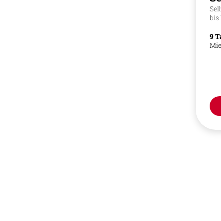
Sel
bis
9 T
Mi