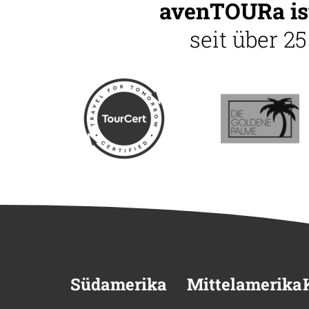
avenTOURa ist
seit über 2
Südamerika
Mittelamerika