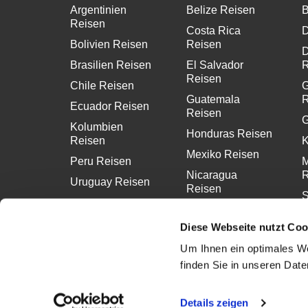
Argentinien
Belize Reisen
B
Reisen
Costa Rica
D
Bolivien Reisen
Reisen
D
Brasilien Reisen
El Salvador
R
Reisen
Chile Reisen
G
Guatemala
R
Ecuador Reisen
Reisen
G
Kolumbien
Honduras Reisen
Reisen
K
Mexiko Reisen
Peru Reisen
M
Nicaragua
R
Uruguay Reisen
Reisen
S
Panama Reisen
R
Diese Webseite nutzt Coo
Um Ihnen ein optimales We
finden Sie in unseren Dat
Details zeigen