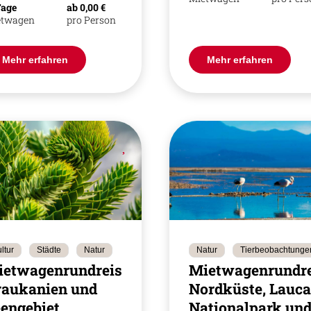
Tage
ab 0,00 €
etwagen
pro Person
Mehr erfahren
Mehr erfahren
ltur
Städte
Natur
Natur
Tierbeobachtunge
ietwagenrundreise
Mietwagenrundre
raukanien und
Nordküste, Lauca
engebiet
Nationalpark un