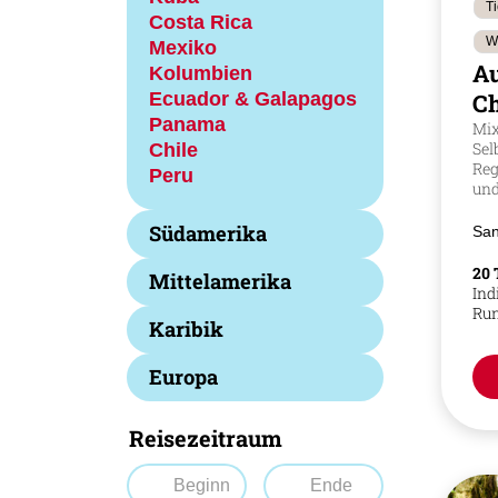
T
Costa Rica
W
Mexiko
Au
Kolumbien
Ecuador & Galapagos
Ch
Panama
Mix
Chile
Sel
Reg
Peru
und
Südamerika
San
20 
Mittelamerika
Ind
Run
Karibik
Europa
Reisezeitraum