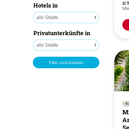
11 
Hotels in
Mi
Privatunterkünfte in
Filter zurücksetzen
Ku
M
A
Se