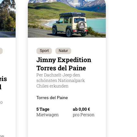
Sport
Natur
Jimny Expedition
Torres del Paine
Per Dachzelt-Jeep den
ise
schönsten Nationalpark
l
Chiles erkunden
Torres del Paine
to
5 Tage
ab 0,00 €
Mietwagen
pro Person
son