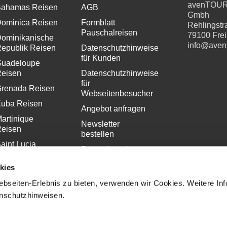
avenTOU
ahamas Reisen
AGB
Gmbh
ominica Reisen
Formblatt
Rehlingstr
Pauschalreisen
79100 Fre
ominikanische
info@aven
epublik Reisen
Datenschutzhinweise
für Kunden
uadeloupe
eisen
Datenschutzhinweise
für
renada Reisen
Webseitenbesucher
uba Reisen
Angebot anfragen
artinique
Newsletter
eisen
bestellen
aint Lucia
Pressekontakt
eisen
Impressum
kies
bseiten-Erlebnis zu bieten, verwenden wir Cookies. Weitere In
enschutzhinweisen.