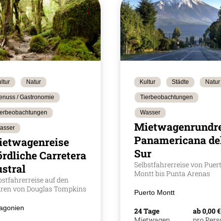
ltur
Natur
Kultur
Städte
Natur
enuss / Gastronomie
Tierbeobachtungen
ierbeobachtungen
Wasser
Mietwagenrundre
asser
Panamericana de
ietwagenreise
Sur
rdliche Carretera
Selbstfahrerreise von Puer
stral
Montt bis Punta Arenas
bstfahrerreise auf den
ren von Douglas Tompkins
Puerto Montt
agonien
24 Tage
ab 0,00 €
Mietwagen
pro Per