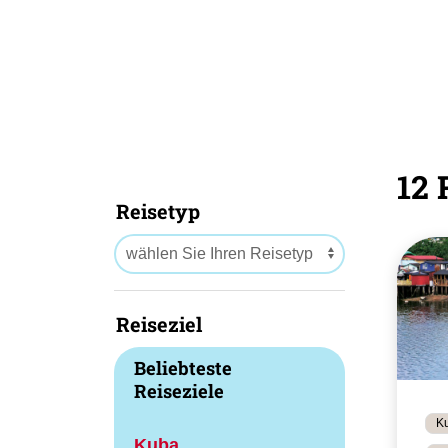
12 
Reisetyp
Reiseziel
Beliebteste
Reiseziele
Ku
Kuba