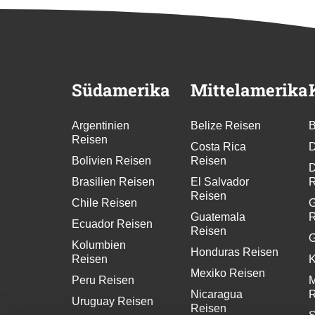
Südamerika
Mittelamerika
Argentinien
Belize Reisen
B
Reisen
Costa Rica
D
Bolivien Reisen
Reisen
D
Brasilien Reisen
El Salvador
R
Reisen
Chile Reisen
G
Guatemala
R
Ecuador Reisen
Reisen
G
Kolumbien
Honduras Reisen
Reisen
K
Mexiko Reisen
Peru Reisen
M
Nicaragua
R
Uruguay Reisen
Reisen