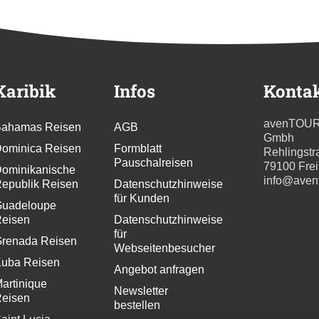
Karibik
Infos
Konta
avenTOU
ahamas Reisen
AGB
Gmbh
ominica Reisen
Formblatt
Rehlingstr
Pauschalreisen
79100 Fre
ominikanische
info@aven
epublik Reisen
Datenschutzhinweise
für Kunden
uadeloupe
eisen
Datenschutzhinweise
für
renada Reisen
Webseitenbesucher
uba Reisen
Angebot anfragen
artinique
Newsletter
eisen
bestellen