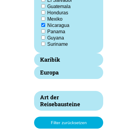
El Salvador
Guatemala
Honduras
Mexiko
Nicaragua
Panama
Guyana
Suriname
Karibik
Europa
Art der
Reisebausteine
Filter zurücksetzen