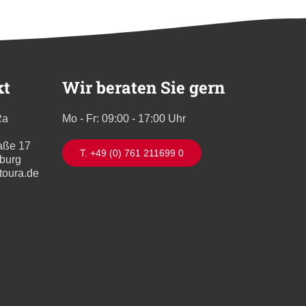
kt
Wir beraten Sie gern
Ra
Mo - Fr: 09:00 - 17:00 Uhr
aße 17
T. +49 (0) 761 211699 0
iburg
toura.de