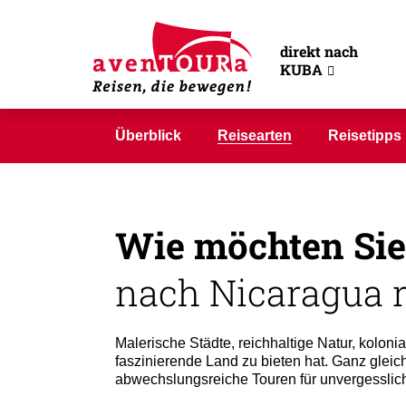
Reisearten Ni
direkt nach
KUBA
Überblick
Reisearten
Reisetipps
Wie möchten Sie
nach Nicaragua r
Malerische Städte, reichhaltige Natur, koloni
faszinierende Land zu bieten hat. Ganz gleic
abwechslungsreiche Touren für unvergesslic