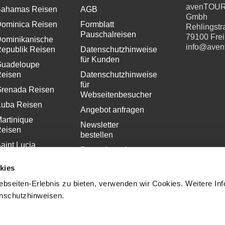
avenTOU
ahamas Reisen
AGB
Gmbh
ominica Reisen
Formblatt
Rehlingstr
Pauschalreisen
79100 Fre
ominikanische
info@aven
epublik Reisen
Datenschutzhinweise
für Kunden
uadeloupe
eisen
Datenschutzhinweise
für
renada Reisen
Webseitenbesucher
uba Reisen
Angebot anfragen
artinique
Newsletter
eisen
bestellen
aint Lucia
Pressekontakt
eisen
Impressum
kies
bseiten-Erlebnis zu bieten, verwenden wir Cookies. Weitere In
enschutzhinweisen.