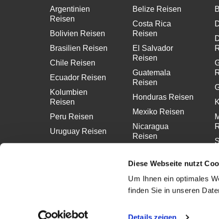
Argentinien
Belize Reisen
B
Reisen
Costa Rica
D
Bolivien Reisen
Reisen
D
Brasilien Reisen
El Salvador
R
Reisen
Chile Reisen
G
Guatemala
R
Ecuador Reisen
Reisen
G
Kolumbien
Honduras Reisen
Reisen
K
Mexiko Reisen
Peru Reisen
M
Nicaragua
R
Uruguay Reisen
Reisen
S
Panama Reisen
R
Diese Webseite nutzt Coo
Um Ihnen ein optimales We
finden Sie in unseren Dat
Details zeigen