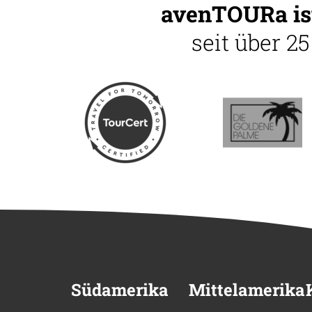
avenTOURa ist
seit über 2
Südamerika
Mittelamerika