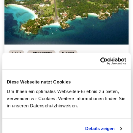
Natur
Entspannung
Wasser
Panama
Relax
Die Perleninsel Contadora
Diese Webseite nutzt Cookies
Isla Contadora
Um Ihnen ein optimales Webseiten-Erlebnis zu bieten,
verwenden wir Cookies. Weitere Informationen finden Sie
3 Tage
ab 0,00 €
in unseren Datenschutzhinweisen.
Individuelle Rundreisen
pro Person
Mehr erfahren
Details zeigen