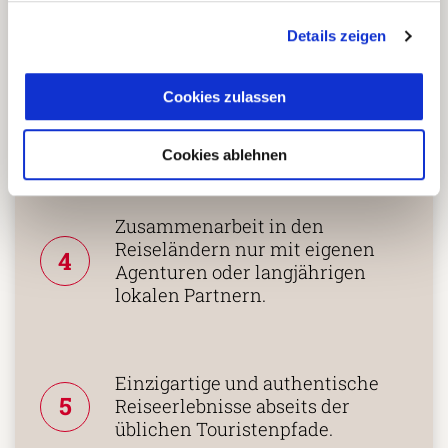
Details zeigen
Mehrfach mit
Tourismuspreisen
3
ausgezeichnet und als
Cookies zulassen
nachhaltiges Unternehmen
zertifiziert.
Cookies ablehnen
Zusammenarbeit in den
Reiseländern nur mit eigenen
4
Agenturen oder langjährigen
lokalen Partnern.
Einzigartige und authentische
5
Reiseerlebnisse abseits der
üblichen Touristenpfade.