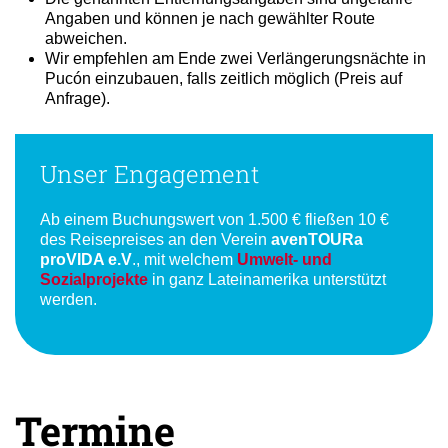
Angaben und können je nach gewählter Route
abweichen.
Wir empfehlen am Ende zwei Verlängerungsnächte in
Pucón einzubauen, falls zeitlich möglich (Preis auf
Anfrage).
Unser Engagement
Ab einem Buchungswert von 1.500 € fließen 10 €
des Reisepreises an den Verein
avenTOURa
proVIDA e.V
., mit welchem
Umwelt- und
Sozialprojekte
in ganz Lateinamerika unterstützt
werden.
Termine