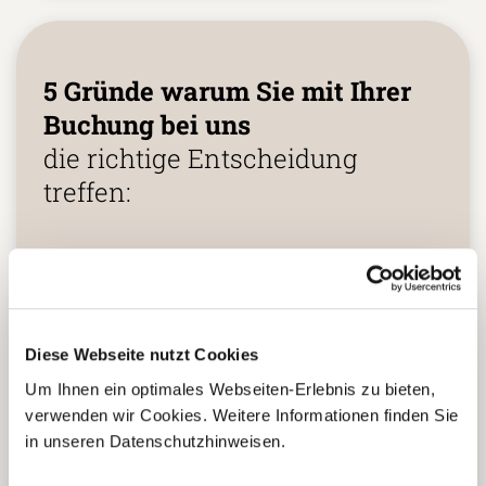
5 Gründe warum Sie mit Ihrer
Buchung bei uns
die richtige Entscheidung
treffen:
Fernreisespezialist mit über
1
25 Jahren Erfahrung!
Diese Webseite nutzt Cookies
Persönliche Beratung durch
Um Ihnen ein optimales Webseiten-Erlebnis zu bieten,
2
vielgereiste
verwenden wir Cookies. Weitere Informationen finden Sie
Länderspezialisten.
in unseren Datenschutzhinweisen.