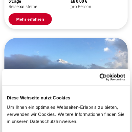
5 Tage
ab 0,00 €
Reisebausteine
pro Person
Mehr erfahren
Diese Webseite nutzt Cookies
Um Ihnen ein optimales Webseiten-Erlebnis zu bieten,
verwenden wir Cookies. Weitere Informationen finden Sie
Natur
Genuss / Gastronomie
Entspannung
in unseren Datenschutzhinweisen.
Tierbeobachtungen