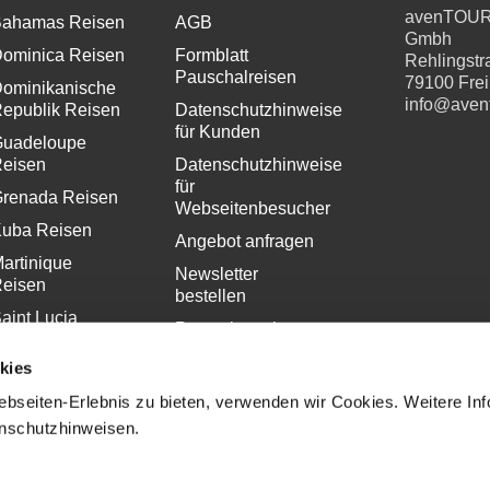
avenTOU
ahamas Reisen
AGB
Gmbh
ominica Reisen
Formblatt
Rehlingstr
Pauschalreisen
79100 Fre
ominikanische
info@aven
epublik Reisen
Datenschutzhinweise
für Kunden
uadeloupe
eisen
Datenschutzhinweise
für
renada Reisen
Webseitenbesucher
uba Reisen
Angebot anfragen
artinique
Newsletter
eisen
bestellen
aint Lucia
Pressekontakt
eisen
Impressum
kies
bseiten-Erlebnis zu bieten, verwenden wir Cookies. Weitere In
enschutzhinweisen.