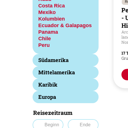
R
Costa Rica
Pe
Mexiko
- 
Kolumbien
Hi
Ecuador & Galapagos
Panama
Arc
lan
Chile
Nor
Peru
17 
Gru
Südamerika
Mittelamerika
Karibik
Europa
Reisezeitraum