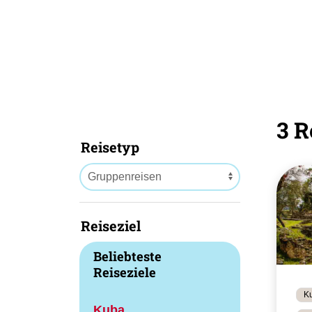
3 R
Reisetyp
Reiseziel
Beliebteste
Reiseziele
Ku
Kuba