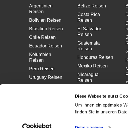
Argentinien
Belize Reisen
B
Reisen
Costa Rica
D
Bolivien Reisen
Reisen
D
Brasilien Reisen
El Salvador
R
Reisen
Chile Reisen
G
Guatemala
R
Ecuador Reisen
Reisen
G
Kolumbien
Honduras Reisen
Reisen
K
Mexiko Reisen
Peru Reisen
M
Nicaragua
R
Uruguay Reisen
Reisen
S
Panama Reisen
R
Diese Webseite nutzt Coo
Um Ihnen ein optimales We
finden Sie in unseren Dat
Details zeigen