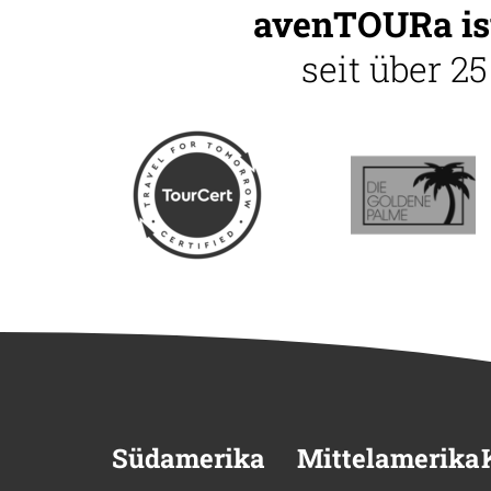
avenTOURa ist
seit über 2
Südamerika
Mittelamerika