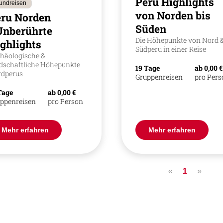
Peru Highlights
undreisen
von Norden bis
ru Norden
Süden
Unberührte
Die Höhepunkte von Nord 
ghlights
Südperu in einer Reise
häologische &
dschaftliche Höhepunkte
19 Tage
ab 0,00 €
dperus
Gruppenreisen
pro Per
Tage
ab 0,00 €
ppenreisen
pro Person
Mehr erfahren
Mehr erfahren
«
1
»