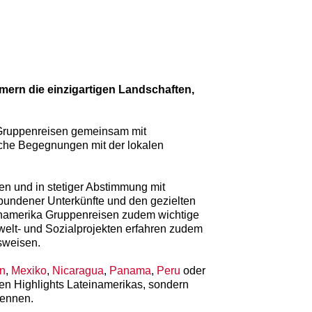
ern die einzigartigen Landschaften,
 Gruppenreisen gemeinsam mit
ische Begegnungen mit der lokalen
n und in stetiger Abstimmung mit
bundener Unterkünfte und den gezielten
teinamerika Gruppenreisen zudem wichtige
lt- und Sozialprojekten erfahren zudem
sweisen.
n
,
Mexiko
,
Nicaragua
,
Panama
,
Peru
oder
ten Highlights Lateinamerikas, sondern
kennen.