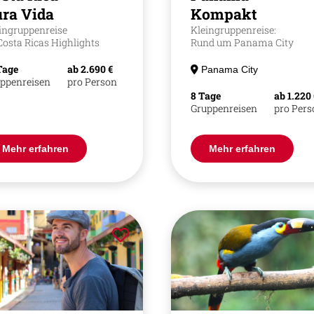
ra Vida
Kompakt
ingruppenreise
Kleingruppenreise:
Costa Ricas Highlights
Rund um Panama City
Tage
ab 2.690 €
Panama City
ppenreisen
pro Person
8 Tage
ab 1.220
Gruppenreisen
pro Per
Mehr erfahren
Mehr erfahren