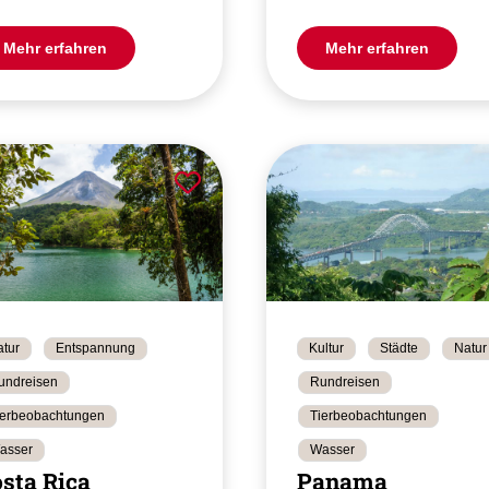
Mehr erfahren
Mehr erfahren
tur
Entspannung
Kultur
Städte
Natur
undreisen
Rundreisen
ierbeobachtungen
Tierbeobachtungen
asser
Wasser
sta Rica
Panama