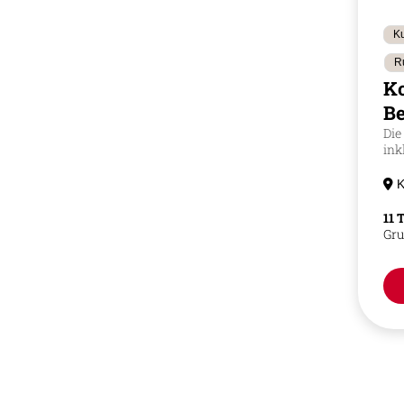
Ku
R
K
Be
Die
ink
K
11 
Gru