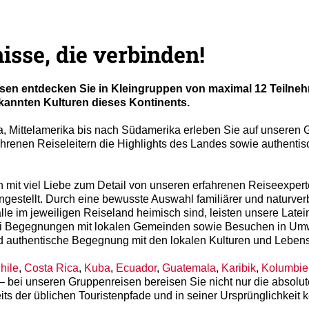
zum
ausgewählten
Suchergebnis
sse, die verbinden!
zu
gelangen.
Benutzer
en entdecken Sie in Kleingruppen von maximal 12 Teilnehm
von
annten Kulturen dieses Kontinents.
Touchgeräten
können
a, Mittelamerika bis nach Südamerika erleben Sie auf unseren
Touch-
fahrenen Reiseleitern die Highlights des Landes sowie authent
und
Streichgesten
verwenden.
mit viel Liebe zum Detail von unseren erfahrenen Reiseexperte
estellt. Durch eine bewusste Auswahl familiärer und naturver
 alle im jeweiligen Reiseland heimisch sind, leisten unsere La
ei Begegnungen mit lokalen Gemeinden sowie Besuchen in Umwe
d authentische Begegnung mit den lokalen Kulturen und Leben
hile
,
Costa Rica
,
Kuba
,
Ecuador
,
Guatemala
,
Karibik
,
Kolumbie
– bei unseren Gruppenreisen bereisen Sie nicht nur die absolu
ts der üblichen Touristenpfade und in seiner Ursprünglichkeit 