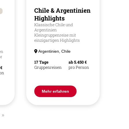
Chile & Argentinien
Highlights
Klassische Chile und
Argentinien
Kleingruppenreise mit
einzigartigen Highlights
en
Argentinien, Chile
or
17 Tage
ab 5.450 €
Gruppenreisen
pro Person
 €
son
Mehr erfahren
»