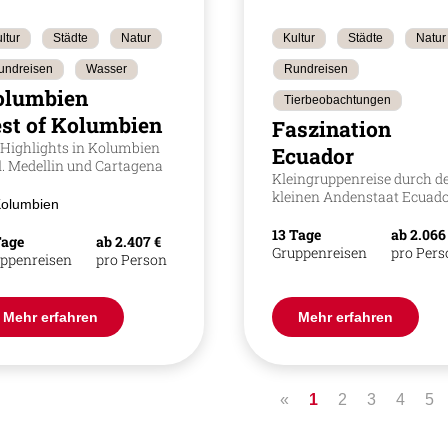
ltur
Städte
Natur
Kultur
Städte
Natur
undreisen
Wasser
Rundreisen
olumbien
Tierbeobachtungen
st of Kolumbien
Faszination
 Highlights in Kolumbien
Ecuador
l. Medellin und Cartagena
Kleingruppenreise durch d
kleinen Andenstaat Ecuad
olumbien
13 Tage
ab 2.066
Tage
ab 2.407 €
Gruppenreisen
pro Per
ppenreisen
pro Person
Mehr erfahren
Mehr erfahren
«
1
2
3
4
5