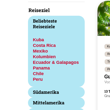
Reiseziel
Beliebteste
Reiseziele
Kuba
Costa Rica
Ku
Mexiko
R
Kolumbien
Ecuador & Galapagos
T
Panama
P
Chile
Gu
Peru
Von
13 
Südamerika
Gru
Mittelamerika