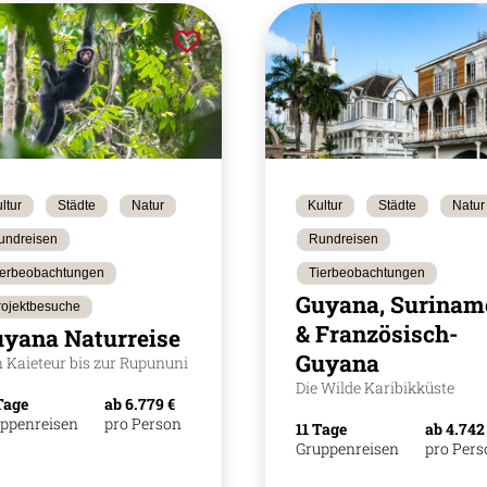
ltur
Städte
Natur
Kultur
Städte
Natur
undreisen
Rundreisen
ierbeobachtungen
Tierbeobachtungen
Guyana, Surinam
rojektbesuche
& Französisch-
yana Naturreise
Guyana
 Kaieteur bis zur Rupununi
Die Wilde Karibikküste
Tage
ab 6.779 €
ppenreisen
pro Person
11 Tage
ab 4.742
Gruppenreisen
pro Per