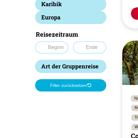
Karibik
Europa
Reisezeitraum
Art der Gruppenreise
Filter zurücksetzen
Na
R
T
W
Co