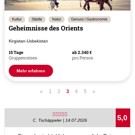
Kultur
Städte
Natur
Genuss / Gastronomie
Geheimnisse des Orients
Kirgistan-Usbekistan
15 Tage
ab 2.340 €
Gruppenreisen
pro Person
Mehr erfahren
«
1
2
3
4
5
»
5,0
C. Tschäppeler | 14.07.2026