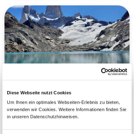
Kultur
Natur
Rundreisen
Wasser
Patagonien Active
Diese Webseite nutzt Cookies
Um Ihnen ein optimales Webseiten-Erlebnis zu bieten,
Argentinien
verwenden wir Cookies. Weitere Informationen finden Sie
in unseren Datenschutzhinweisen.
15 Tage
ab 0,00 €
Gruppenreisen
pro Person