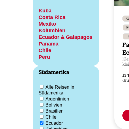
Kuba
Costa Rica
Ku
Mexiko
R
Kolumbien
Ecuador & Galapagos
T
Panama
Fa
Chile
E
Peru
Kle
kle
Südamerika
13 
Gru
Alle Reisen in
Südamerika
Argentinien
Bolivien
Brasilien
Chile
Ecuador