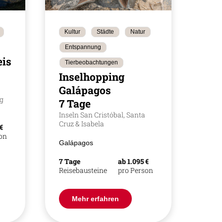
Kultur
Städte
Natur
Entspannung
ise
Tierbeobachtungen
Inselhopping
Galápagos
g
7 Tage
Inseln San Cristóbal, Santa
Cruz & Isabela
 €
son
Galápagos
7 Tage
ab 1.095 €
Reisebausteine
pro Person
Mehr erfahren