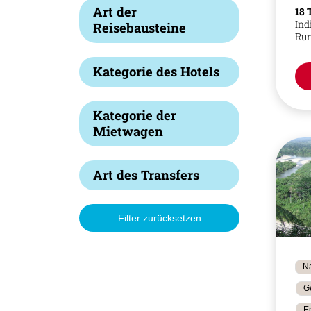
Art der
18 
Ind
Reisebausteine
Run
Kategorie des Hotels
Kategorie der
Mietwagen
Art des Transfers
Filter zurücksetzen
Na
G
E