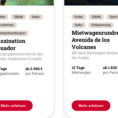
ltur
Städte
Natur
Kultur
Städte
Sport
undreisen
Natur
Entspannung
Mietwagenrundre
ierbeobachtungen
Avenida de los
szination
Volcanes
cuador
Mit dem Mietwagen entlan
ingruppenreise durch den
der Anden
inen Andenstaat Ecuador
12 Tage
ab 1.830
Tage
ab 2.066 €
Mietwagen
pro Per
ppenreisen
pro Person
Mehr erfahren
Mehr erfahren