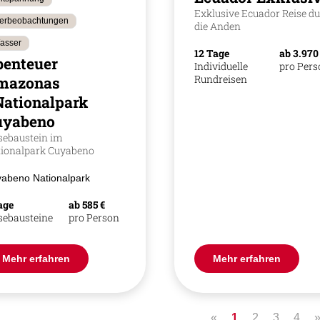
Exklusive Ecuador Reise d
ierbeobachtungen
die Anden
asser
12 Tage
ab 3.970
benteuer
Individuelle
pro Per
Rundreisen
mazonas
Nationalpark
uyabeno
sebaustein im
ionalpark Cuyabeno
abeno Nationalpark
age
ab 585 €
sebausteine
pro Person
Mehr erfahren
Mehr erfahren
«
1
2
3
4