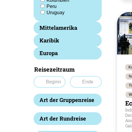
Kolumbien
Peru
Uruguay
Mittelamerika
Karibik
Europa
Ku
Reisezeitraum
N
T
W
Art der Gruppenreise
E
Ind
Dsc
Art der Rundreise
An
Gal