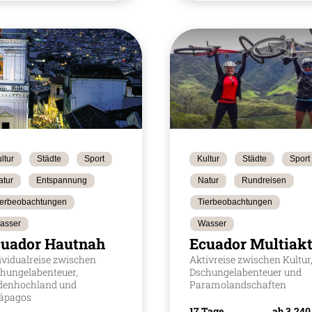
ltur
Städte
Sport
Kultur
Städte
Sport
atur
Entspannung
Natur
Rundreisen
ierbeobachtungen
Tierbeobachtungen
asser
Wasser
cuador Hautnah
Ecuador Multiakt
ividualreise zwischen
Aktivreise zwischen Kultur
hungelabenteuer,
Dschungelabenteuer und
denhochland und
Paramolandschaften
ápagos
17 Tage
ab 3.240