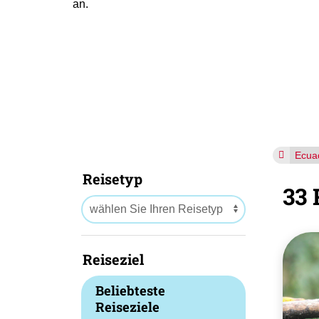
an.
Ecua
Reisetyp
33 
Reiseziel
Beliebteste
Reiseziele