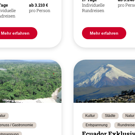
Tage
ab 3.210 €
Individuelle
pro Per
ividuelle
pro Person
Rundreisen
dreisen
Mehr erfahren
Mehr erfahren
tur
Kultur
Städte
Natur
enuss / Gastronomie
Entspannung
Rundreise
Ecuador Exklusi
ntspannung