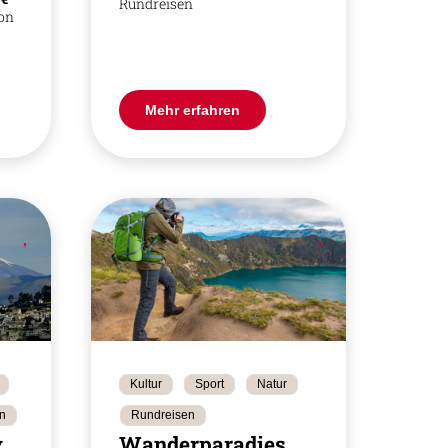
Rundreisen
son
Mehr erfahren
Kultur
Sport
Natur
n
Rundreisen
v
Wanderparadies