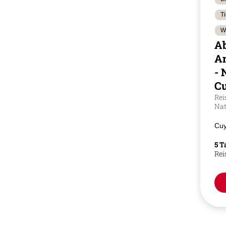
T
W
A
A
- 
C
Rei
Nat
Cuy
5 T
Rei