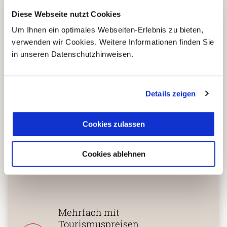
5 Gründe warum Sie mit Ihrer
Diese Webseite nutzt Cookies
Buchung bei uns
Um Ihnen ein optimales Webseiten-Erlebnis zu bieten,
die richtige Entscheidung
verwenden wir Cookies. Weitere Informationen finden Sie
treffen:
in unseren Datenschutzhinweisen.
Fernreisespezialist mit über
1
Details zeigen
25 Jahren Erfahrung!
Cookies zulassen
Persönliche Beratung durch
2
Cookies ablehnen
vielgereiste
Länderspezialisten.
Mehrfach mit
Tourismuspreisen