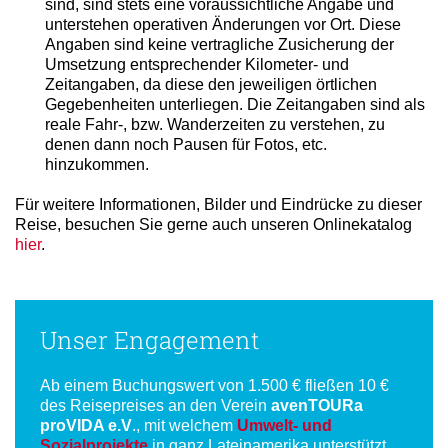
sind, sind stets eine voraussichtliche Angabe und
unterstehen operativen Änderungen vor Ort. Diese
Angaben sind keine vertragliche Zusicherung der
Umsetzung entsprechender Kilometer- und
Zeitangaben, da diese den jeweiligen örtlichen
Gegebenheiten unterliegen. Die Zeitangaben sind als
reale Fahr-, bzw. Wanderzeiten zu verstehen, zu
denen dann noch Pausen für Fotos, etc.
hinzukommen.
Für weitere Informationen, Bilder und Eindrücke zu dieser
Reise, besuchen Sie gerne auch unseren Onlinekatalog
hier
.
Unser Engagement
Ab einem Buchungswert von 1.500 € fließen 10 €
des Reisepreises an den Verein
avenTOURa
proVIDA e.V
., mit welchem
Umwelt- und
Sozialprojekte
in ganz Lateinamerika unterstützt