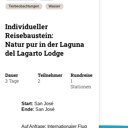
Tierbeobachtungen
Wasser
Individueller
Reisebaustein:
+49 (0)
Natur pur in der Laguna
18
del Lagarto Lodge
Dauer
Teilnehmer
Rundreise
3 Tage
2
1
Stationen
Start:
San José
Ende:
San José
Auf Anfrage: Internationaler Flug