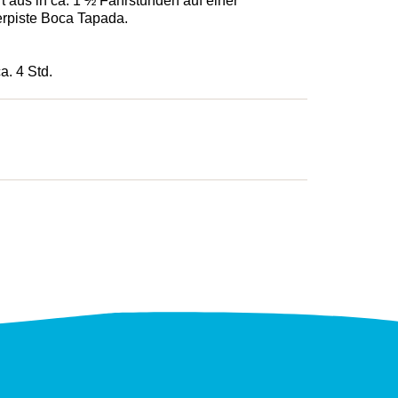
t aus in ca. 1 ½ Fahrstunden auf einer
erpiste Boca Tapada.
a. 4 Std.