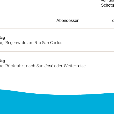
von dor
Schott
Abendessen
c
Tag
ag: Regenwald am Río San Carlos
Tag
ag: Rückfahrt nach San José oder Weiterreise