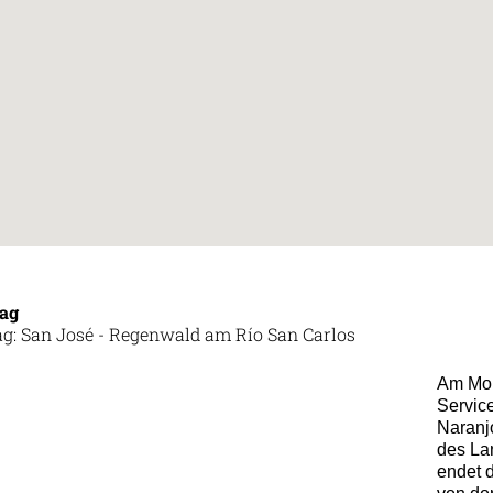
Tag
ag: San José - Regenwald am Río San Carlos
Am Mor
Service
Naranj
des Lan
endet d