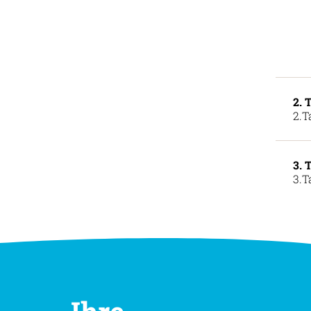
2. 
2.T
3. 
3.T